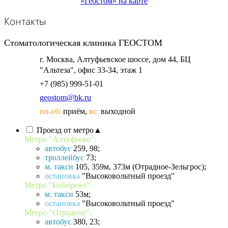
«Геостом» на карте
Контакты
Стоматологическая
клиника ГЕОСТОМ
г. Москва, Алтуфьевское шоссе, дом 44, БЦ
"Альтеза", офис 33-34, этаж 1
+7 (985) 999-51-01
пн-сб:
приём,
вс:
выходной
Проезд от метро
▲
Метро "Алтуфьево":
автобус
259, 98;
троллейбус
73;
м. такси
105, 359м, 373м (Отрадное-Зельгрос);
остановка
"Высоковольтный проезд"
Метро "Бибирево":
м. такси
53м;
остановка
"Высоковольтный проезд"
Метро "Отрадное":
автобус
380, 23;