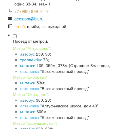
офис 33-34, этаж 1
+7 (985) 999-51-01
пн-сб:
приём,
вс:
выходной
Проезд от метро
▲
Метро "Алтуфьево":
автобус
259, 98;
троллейбус
73;
м. такси
105, 359м, 373м (Отрадное-Зельгрос);
остановка
"Высоковольтный проезд"
Метро "Бибирево":
м. такси
53м;
остановка
"Высоковольтный проезд"
Метро "Отрадное":
автобус
380, 23;
остановка
"Алтуфьевское шоссе, дом 40"
м. такси
609м;
остановка
"Высоковольтный проезд"
Метро "Бабушкинская":
автобус
238, 838;