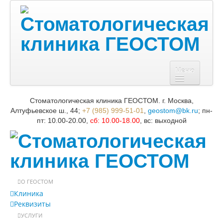
Меню
О ГЕОСТОМ
Стоматологическая клиника ГЕОСТОМ. г. Москва,
Клиника
Алтуфьевское ш., 44;
+7 (985) 999-51-01
,
; пн-
Реквизиты
пт: 10.00-20.00,
сб: 10.00-18.00
, вс: выходной
УСЛУГИ
Терапия
Хирургия
Ортопедия
Ортодонтия
Пародонтология
О ГЕОСТОМ
Эстетика и гигиена
Клиника
Детская стоматология
Реквизиты
Лазерная стоматология
УСЛУГИ
Специалисты