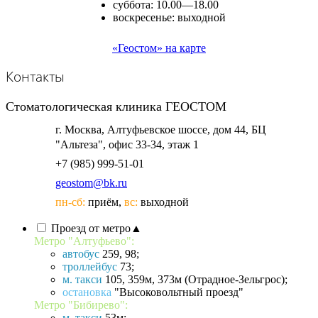
суббота: 10.00—18.00
воскресенье: выходной
«Геостом» на карте
Контакты
Стоматологическая
клиника ГЕОСТОМ
г. Москва, Алтуфьевское шоссе, дом 44, БЦ
"Альтеза", офис 33-34, этаж 1
+7 (985) 999-51-01
пн-сб:
приём,
вс:
выходной
Проезд от метро
▲
Метро "Алтуфьево":
автобус
259, 98;
троллейбус
73;
м. такси
105, 359м, 373м (Отрадное-Зельгрос);
остановка
"Высоковольтный проезд"
Метро "Бибирево":
м. такси
53м;